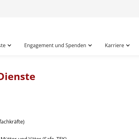
ste
Engagement und Spenden
Karriere
Dienste
fachkräfte)