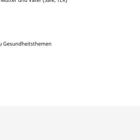
ütter und Väter (Safe, TEK)
zu Gesundheitsthemen