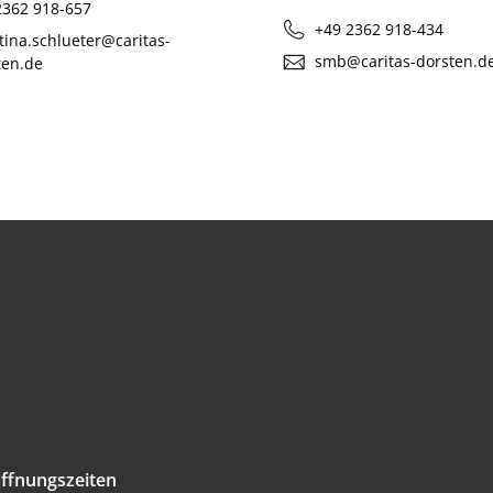
2362 918-657
+49 2362 918-434
tina.schlueter@caritas-
smb@caritas-dorsten.d
ten.de
ffnungszeiten