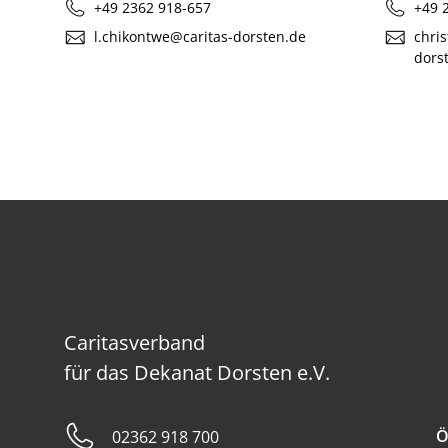
+49 2362 918-657
+49 
l.chikontwe@caritas-dorsten.de
chris
dors
Caritasverband
für das Dekanat Dorsten e.V.
Ö
02362 918 700