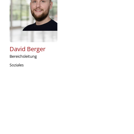
David Berger
Bereichsleitung
Soziales
+49 2362 918-764
d.berger@caritas-dorsten.de